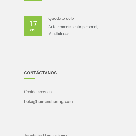
Quédate solo
17
Auto-conocimiento personal
,
SEP
Mindfulness
CONTÁCTANOS
Contáctanos en:
hola@humansharing.com
Tweets by Humansharing