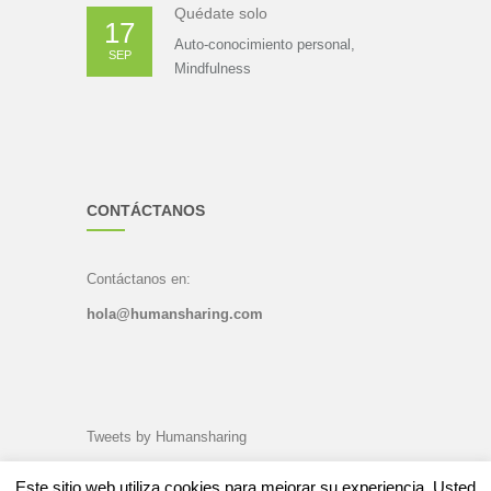
Quédate solo
17
Auto-conocimiento personal
,
SEP
Mindfulness
CONTÁCTANOS
Contáctanos en:
hola@humansharing.com
Tweets by Humansharing
Este sitio web utiliza cookies para mejorar su experiencia. Usted